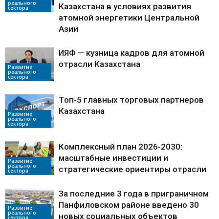
реального
Казахстана в условиях развития
сектора
атомной энергетики Центральной
Азии
ИЯФ — кузница кадров для атомной
отрасли Казахстана
Развитие
реального
сектора
Топ-5 главных торговых партнеров
Казахстана
Развитие
реального
сектора
Комплексный план 2026-2030:
масштабные инвестиции и
Развитие
реального
стратегические ориентиры отрасли
сектора
За последние 3 года в приграничном
Панфиловском районе введено 30
Развитие
реального
новых социальных объектов
сектора