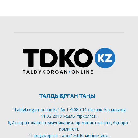
ТАЛДЫҚОРҒАН ТАҢЫ
"Taldykorgan-online.kz" № 17508-СИ желілік басылымы
11.02.2019 жылы тіркелген.
ҚР Ақпарат және коммуникациялар министрлігінің Ақпарат
комитеті.
"Талдықорған таңы" ЖШС меншік иесі.