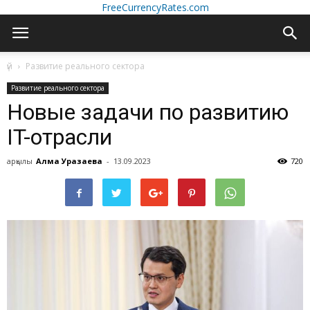
FreeCurrencyRates.com
үй
Развитие реального сектора
Развитие реального сектора
Новые задачи по развитию
IT-отрасли
арқылы
Алма Уразаева
-
13.09.2023
720