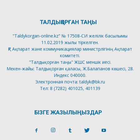
ТАЛДЫҚОРҒАН ТАҢЫ
"Taldykorgan-online.kz" № 17508-СИ желілік басылымы
11.02.2019 жылы тіркелген.
ҚР Ақпарат және коммуникациялар министрлігінің Ақпарат
комитеті.
"Талдықорған таңы" ЖШС меншік иесі.
Мекен-жайы: Талдықорған қаласы, Ж.Балапанов көшесі, 28.
Индекс 040000.
Электронная почта: taldyk@bk.ru
Тел: 8 (7282) 401025, 401139
БІЗГЕ ЖАЗЫЛЫҢЫЗДАР