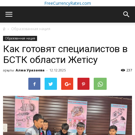
FreeCurrencyRates.com
үй
Образованная нация
Образованная нация
Как готовят специалистов в
БСТК области Жетiсу
арқылы
Алма Уразаева
-
12.12.2025
237