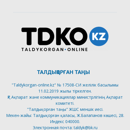
ТАЛДЫҚОРҒАН ТАҢЫ
"Taldykorgan-online.kz" № 17508-СИ желілік басылымы
11.02.2019 жылы тіркелген.
ҚР Ақпарат және коммуникациялар министрлігінің Ақпарат
комитеті.
"Талдықорған таңы" ЖШС меншік иесі.
Мекен-жайы: Талдықорған қаласы, Ж.Балапанов көшесі, 28.
Индекс 040000.
Электронная почта: taldyk@bk.ru