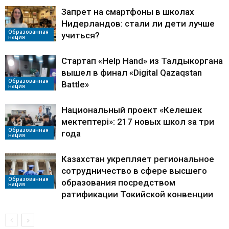
Запрет на смартфоны в школах
Нидерландов: стали ли дети лучше
Образованная
учиться?
нация
Стартап «Help Hand» из Талдыкоргана
вышел в финал «Digital Qazaqstan
Образованная
Battle»
нация
Национальный проект «Келешек
мектептері»: 217 новых школ за три
Образованная
года
нация
Казахстан укрепляет региональное
сотрудничество в сфере высшего
Образованная
образования посредством
нация
ратификации Токийской конвенции