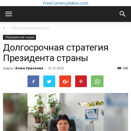
FreeCurrencyRates.com
үй
Образованная нация
Образованная нация
Долгосрочная стратегия
Президента страны
арқылы
Алма Уразаева
-
12.12.2025
260