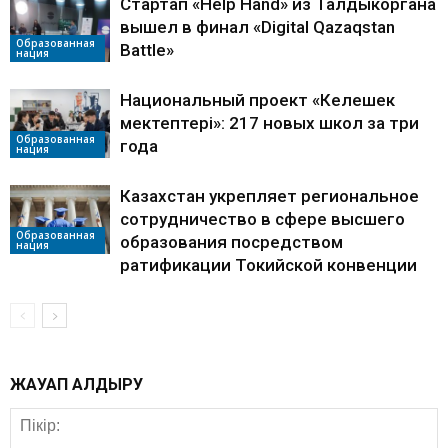
Стартап «Help Hand» из Талдыкоргана
вышел в финал «Digital Qazaqstan
Образованная
Battle»
нация
Национальный проект «Келешек
мектептері»: 217 новых школ за три
Образованная
года
нация
Казахстан укрепляет региональное
сотрудничество в сфере высшего
Образованная
образования посредством
нация
ратификации Токийской конвенции
ЖАУАП ҚАЛДЫРУ