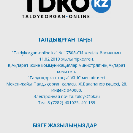
ТАЛДЫҚОРҒАН ТАҢЫ
"Taldykorgan-online.kz" № 17508-СИ желілік басылымы
11.02.2019 жылы тіркелген.
ҚР Ақпарат және коммуникациялар министрлігінің Ақпарат
комитеті.
"Талдықорған таңы" ЖШС меншік иесі.
Мекен-жайы: Талдықорған қаласы, Ж.Балапанов көшесі, 28.
Индекс 040000.
Электронная почта: taldyk@bk.ru
Тел: 8 (7282) 401025, 401139
БІЗГЕ ЖАЗЫЛЫҢЫЗДАР