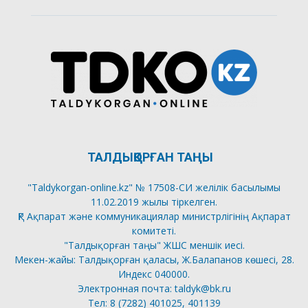
ТАЛДЫҚОРҒАН ТАҢЫ
"Taldykorgan-online.kz" № 17508-СИ желілік басылымы
11.02.2019 жылы тіркелген.
ҚР Ақпарат және коммуникациялар министрлігінің Ақпарат
комитеті.
"Талдықорған таңы" ЖШС меншік иесі.
Мекен-жайы: Талдықорған қаласы, Ж.Балапанов көшесі, 28.
Индекс 040000.
Электронная почта: taldyk@bk.ru
Тел: 8 (7282) 401025, 401139