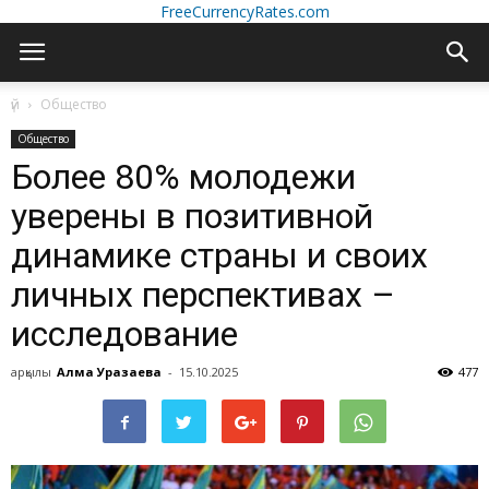
FreeCurrencyRates.com
үй
Общество
Общество
Более 80% молодежи
уверены в позитивной
динамике страны и своих
личных перспективах –
исследование
арқылы
Алма Уразаева
-
15.10.2025
477