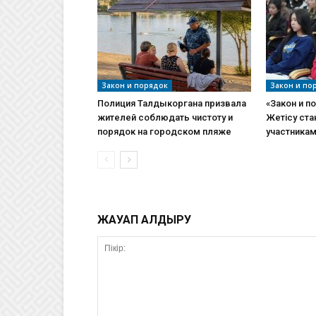
Закон и порядок
Закон и по
Полиция Талдыкоргана призвала
«Закон и п
жителей соблюдать чистоту и
Жетісу ст
порядок на городском пляже
участникам
ЖАУАП ҚАЛДЫРУ