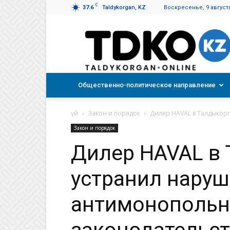
C
37.6
Taldykorgan, KZ
Воскресенье, 9 августа
Талдықорған
таңы
Общественно-политическое направление
үй
Закон и порядок
Дилер HAVAL в Талдыкор
Закон и порядок
Дилер HAVAL в
устранил нару
антимонопольн