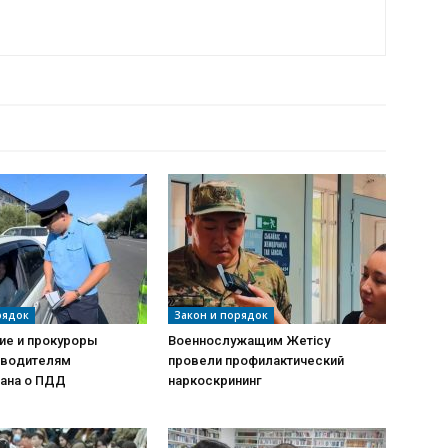
РДЫҢ КӨП
рядок
Закон и порядок
ие и прокуроры
Военнослужащим Жетісу
 водителям
провели профилактический
ана о ПДД
наркоскрининг