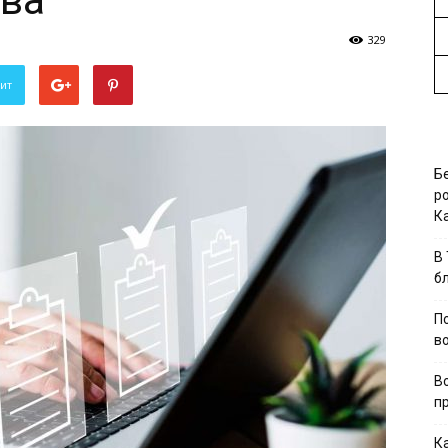
тва
329
вит
Б
р
К
В
б
П
в
В
п
К