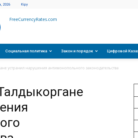
, 2026
Кіру
FreeCurrencyRates.com
Социальная политика
Закон и порядок
Цифровой Каза
гане устранил нарушения антимонопольного законодательства
 Талдыкоргане
шения
ого