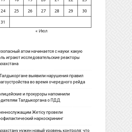
24
25
26
27
28
29
30
31
« Июл
езопасный атом начинается с науки: какую
оль играют исследовательские реакторы
азахстана
 Талдыкоргане выявили нарушения правил
лагоустройства во время очередного рейда
олицейские и прокуроры напомнили
одителям Талдыкоргана о ПДД
оеннослужащим Жетісу провели
рофилактический наркоскрининг
азахстану нужен новый уровень контроля: что