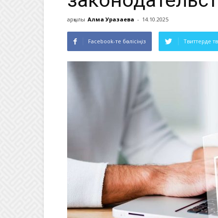
законодательс
арқылы
Алма Уразаева
-
14.10.2025
Facebook-те бөлісіңіз
Твиттерде т