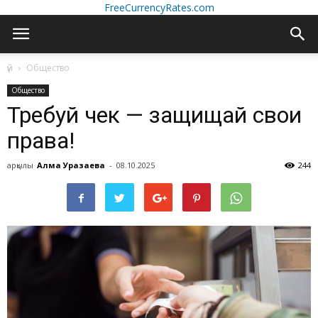
FreeCurrencyRates.com
үй
Общество
Общество
Требуй чек — защищай свои
права!
арқылы
Алма Уразаева
-
08.10.2025
244