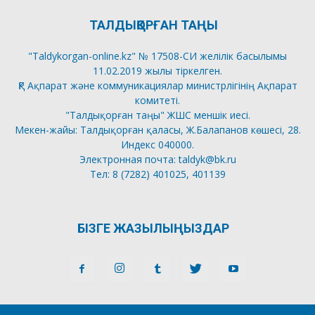
ТАЛДЫҚОРҒАН ТАҢЫ
"Taldykorgan-online.kz" № 17508-СИ желілік басылымы
11.02.2019 жылы тіркелген.
ҚР Ақпарат және коммуникациялар министрлігінің Ақпарат
комитеті.
"Талдықорған таңы" ЖШС меншік иесі.
Мекен-жайы: Талдықорған қаласы, Ж.Балапанов көшесі, 28.
Индекс 040000.
Электронная почта: taldyk@bk.ru
Тел: 8 (7282) 401025, 401139
БІЗГЕ ЖАЗЫЛЫҢЫЗДАР