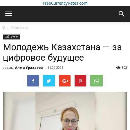
FreeCurrencyRates.com
үй
Общество
Общество
Молодежь Казахстана — за
цифровое будущее
арқылы
Алма Уразаева
-
11.09.2025
302