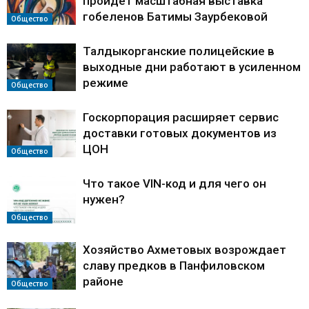
пройдет масштабная выставка
гобеленов Батимы Заурбековой
Общество
Талдыкорганские полицейские в
выходные дни работают в усиленном
режиме
Общество
Госкорпорация расширяет сервис
доставки готовых документов из
ЦОН
Общество
Что такое VIN-код и для чего он
нужен?
Общество
Хозяйство Ахметовых возрождает
славу предков в Панфиловском
районе
Общество