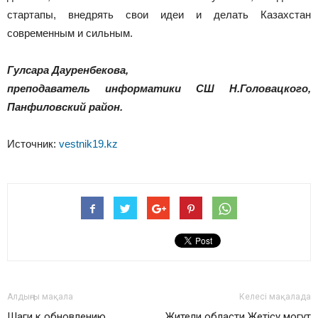
стартапы, внедрять свои идеи и делать Казахстан
современным и сильным.
Гулсара Дауренбекова,
преподаватель информатики СШ Н.Головацкого,
Панфиловский район.
Источник:
vestnik19.kz
Алдыңғы мақала
Келесі мақалада
Шаги к обновлению
Жители области Жетісу могут