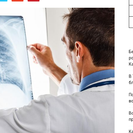
Б
р
К
В
б
П
в
В
п
К