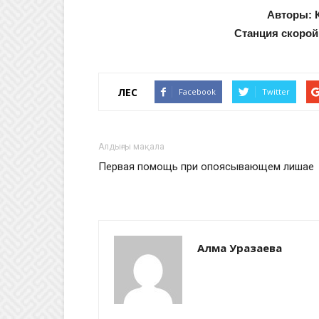
Авторы: К
Станция скорой
ҮЛЕС
Facebook
Twitter
Алдыңғы мақала
Первая помощь при опоясывающем лишае
Алма Уразаева