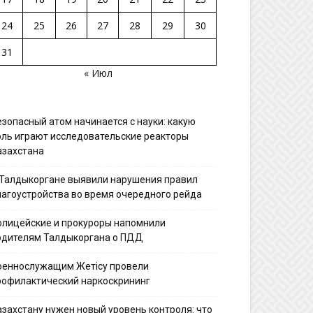
24
25
26
27
28
29
30
31
« Июл
езопасный атом начинается с науки: какую
оль играют исследовательские реакторы
азахстана
 Талдыкоргане выявили нарушения правил
лагоустройства во время очередного рейда
олицейские и прокуроры напомнили
одителям Талдыкоргана о ПДД
оеннослужащим Жетісу провели
рофилактический наркоскрининг
азахстану нужен новый уровень контроля: что