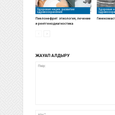
Здоровая нация, развитие
Здоровая н
здравоохранения
здравоохр
Пиелонефрит: этиология, лечение
Гинекомаст
и рентгенодиагностика
ЖАУАП ҚАЛДЫРУ