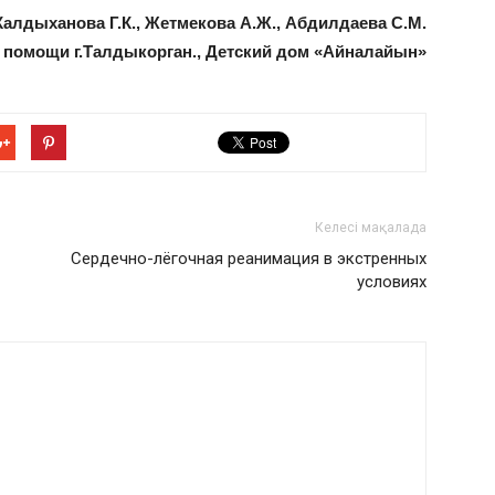
алдыханова Г.К., Жетмекова А.Ж., Абдилдаева С.М.
 помощи г.Талдыкорган., Детский дом «Айналайын»
Келесі мақалада
Сердечно-лёгочная реанимация в экстренных
условиях