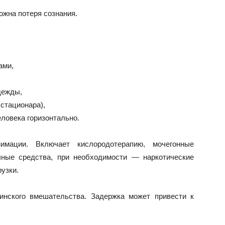
ожна потеря сознания.
ами,
дежды,
 стационара),
ловека горизонтально.
мации. Включает кислородотерапию, мочегонные
чные средства, при необходимости — наркотические
узки.
инского вмешательства. Задержка может привести к