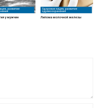
ация, развитие
Здоровая нация, развитие
анения
здравоохранения
ия у мужчин
Липома молочной железы