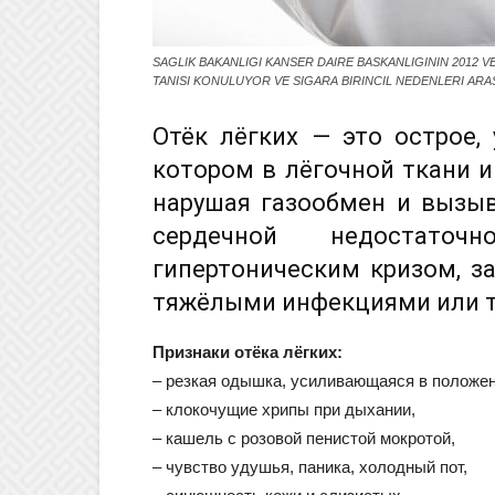
SAGLIK BAKANLIGI KANSER DAIRE BASKANLIGININ 2012 VE
TANISI KONULUYOR VE SIGARA BIRINCIL NEDENLERI ARA
Отёк лёгких — это острое,
котором в лёгочной ткани и
нарушая газообмен и вызы
сердечной недостаточ
гипертоническим кризом, з
тяжёлыми инфекциями или 
Признаки отёка лёгких:
– резкая одышка, усиливающаяся в положен
– клокочущие хрипы при дыхании,
– кашель с розовой пенистой мокротой,
– чувство удушья, паника, холодный пот,