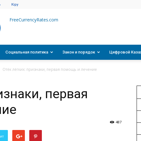
6
Кіру
FreeCurrencyRates.com
Социальная политика
Закон и порядок
Цифровой Каза
Отёк лёгких: признаки, первая помощь и лечение
изнаки, первая
ние
487
вит