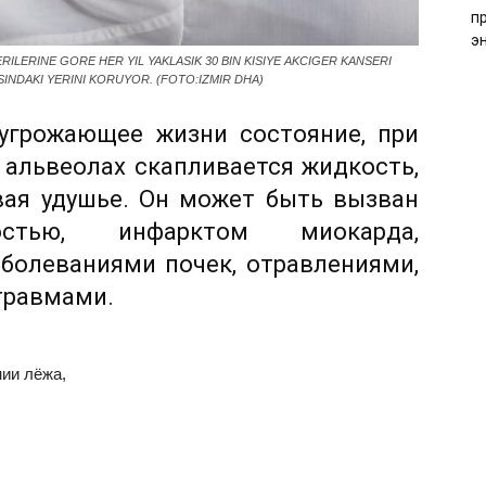
п
э
RILERINE GORE HER YIL YAKLASIK 30 BIN KISIYE AKCIGER KANSERI
SINDAKI YERINI KORUYOR. (FOTO:IZMIR DHA)
 угрожающее жизни состояние, при
 альвеолах скапливается жидкость,
вая удушье. Он может быть вызван
ностью, инфарктом миокарда,
аболеваниями почек, отравлениями,
травмами.
ии лёжа,