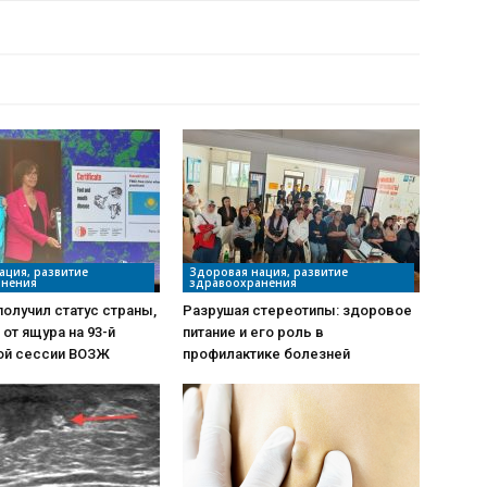
РДЫҢ КӨП
ация, развитие
Здоровая нация, развитие
анения
здравоохранения
получил статус страны,
Разрушая стереотипы: здоровое
от ящура на 93-й
питание и его роль в
ой сессии ВОЗЖ
профилактике болезней