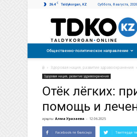
C
26.4
Taldykorgan, KZ
Суббота, 8 августа, 202
Талдықорған
таңы
Общественно-политическое направление
үй
Здоровая нация, развитие здравоохранения
Здоровая нация, развитие здравоохранения
Отёк лёгких: пр
помощь и лече
арқылы
Алма Уразаева
-
12.06.2025
Facebook-те бөлісіңіз
Твиттерде т