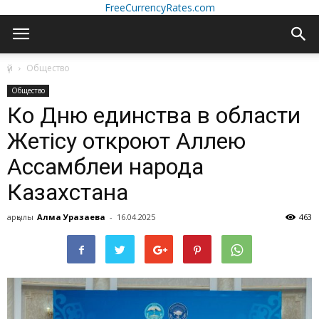
FreeCurrencyRates.com
үй
Общество
Общество
Ко Дню единства в области
Жетісу откроют Аллею
Ассамблеи народа
Казахстана
арқылы
Алма Уразаева
-
16.04.2025
463