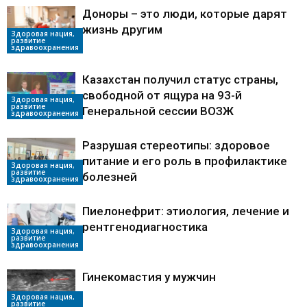
Доноры – это люди, которые дарят
жизнь другим
Здоровая нация,
развитие
здравоохранения
Казахстан получил статус страны,
свободной от ящура на 93-й
Здоровая нация,
развитие
Генеральной сессии ВОЗЖ
здравоохранения
Разрушая стереотипы: здоровое
питание и его роль в профилактике
Здоровая нация,
развитие
болезней
здравоохранения
Пиелонефрит: этиология, лечение и
рентгенодиагностика
Здоровая нация,
развитие
здравоохранения
Гинекомастия у мужчин
Здоровая нация,
развитие