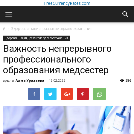
FreeCurrencyRates.com
үй
Здоровая нация, развитие здравоохранения
Здоровая нация, развитие здравоохранения
Важность непрерывного
профессионального
образования медсестер
арқылы
Алма Уразаева
-
13.02.2025
386