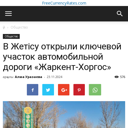
FreeCurrencyRates.com
үй
Общество
Общество
В Жетісу открыли ключевой
участок автомобильной
дороги «Жаркент-Хоргос»
арқылы
Алма Уразаева
-
23.11.2024
576