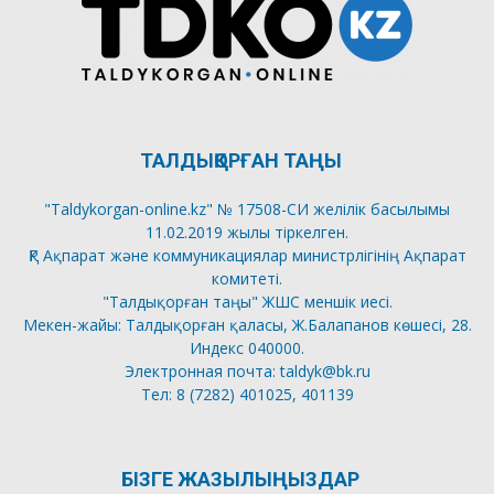
ТАЛДЫҚОРҒАН ТАҢЫ
"Taldykorgan-online.kz" № 17508-СИ желілік басылымы
11.02.2019 жылы тіркелген.
ҚР Ақпарат және коммуникациялар министрлігінің Ақпарат
комитеті.
"Талдықорған таңы" ЖШС меншік иесі.
Мекен-жайы: Талдықорған қаласы, Ж.Балапанов көшесі, 28.
Индекс 040000.
Электронная почта: taldyk@bk.ru
Тел: 8 (7282) 401025, 401139
БІЗГЕ ЖАЗЫЛЫҢЫЗДАР