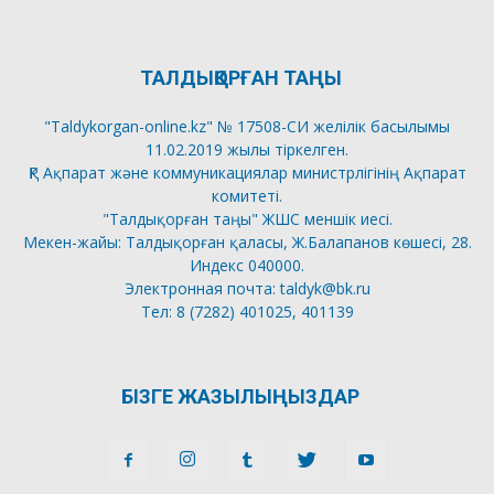
ТАЛДЫҚОРҒАН ТАҢЫ
"Taldykorgan-online.kz" № 17508-СИ желілік басылымы
11.02.2019 жылы тіркелген.
ҚР Ақпарат және коммуникациялар министрлігінің Ақпарат
комитеті.
"Талдықорған таңы" ЖШС меншік иесі.
Мекен-жайы: Талдықорған қаласы, Ж.Балапанов көшесі, 28.
Индекс 040000.
Электронная почта: taldyk@bk.ru
Тел: 8 (7282) 401025, 401139
БІЗГЕ ЖАЗЫЛЫҢЫЗДАР