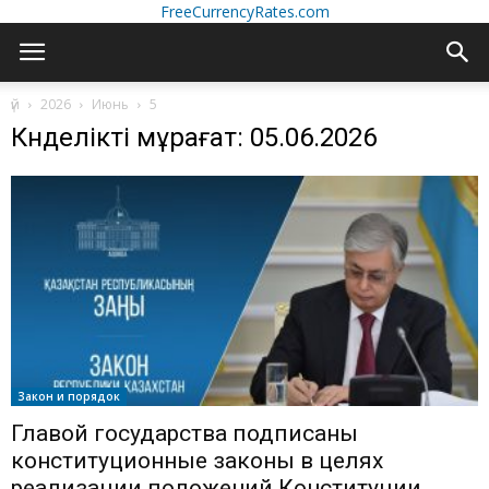
FreeCurrencyRates.com
үй
2026
Июнь
5
Күнделікті мұрағат: 05.06.2026
Закон и порядок
Главой государства подписаны
конституционные законы в целях
реализации положений Конституции,