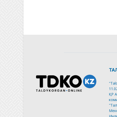
ТА
"Tal
11.0
ҚР А
коми
"Тал
Меке
Инде