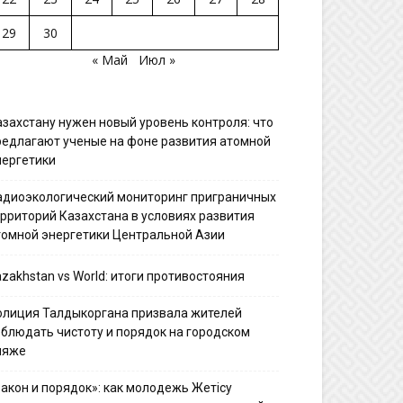
29
30
« Май
Июл »
азахстану нужен новый уровень контроля: что
редлагают ученые на фоне развития атомной
нергетики
адиоэкологический мониторинг приграничных
ерриторий Казахстана в условиях развития
томной энергетики Центральной Азии
zakhstan vs World: итоги противостояния
олиция Талдыкоргана призвала жителей
облюдать чистоту и порядок на городском
ляже
Закон и порядок»: как молодежь Жетісу