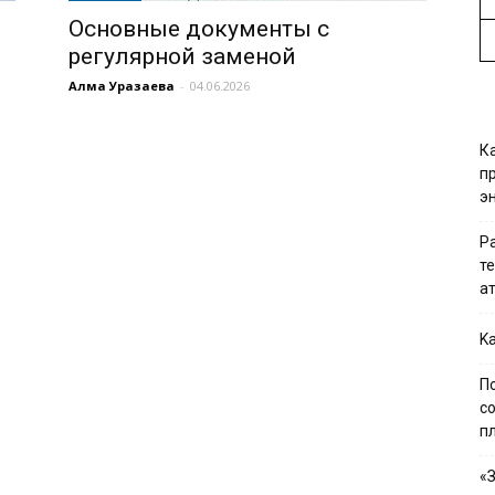
Основные документы с
регулярной заменой
Алма Уразаева
-
04.06.2026
К
п
э
Р
т
а
Ka
П
с
п
«