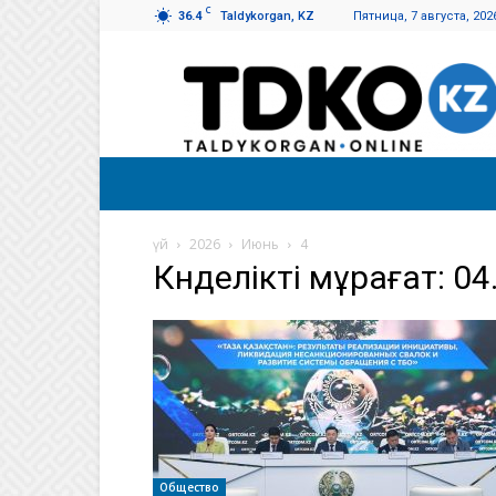
C
36.4
Taldykorgan, KZ
Пятница, 7 августа, 202
Талдықорған
таңы
үй
2026
Июнь
4
Күнделікті мұрағат: 04
Общество