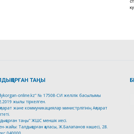
с
к
ЛДЫҚОРҒАН ТАҢЫ
Б
dykorgan-online.kz" № 17508-СИ желілік басылымы
2.2019 жылы тіркелген.
қпарат және коммуникациялар министрлігінің Ақпарат
теті.
дықорған таңы" ЖШС меншік иесі.
н-жайы: Талдықорған қаласы, Ж.Балапанов көшесі, 28.
кс 040000.