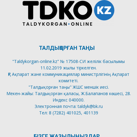
ТАЛДЫҚОРҒАН ТАҢЫ
"Taldykorgan-online.kz" № 17508-СИ желілік басылымы
11.02.2019 жылы тіркелген.
ҚР Ақпарат және коммуникациялар министрлігінің Ақпарат
комитеті.
"Талдықорған таңы" ЖШС меншік иесі.
Мекен-жайы: Талдықорған қаласы, Ж.Балапанов көшесі, 28.
Индекс 040000.
Электронная почта: taldyk@bk.ru
Тел: 8 (7282) 401025, 401139
БІЗГЕ ЖАЗЫЛЫҢЫЗДАР