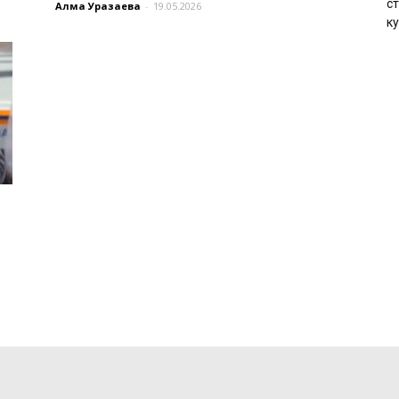
с
Алма Уразаева
-
19.05.2026
к