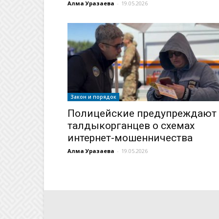
Алма Уразаева
-
19.05.2026
Закон и порядок
Полицейские предупреждают
талдыкорганцев о схемах
интернет-мошенничества
Алма Уразаева
-
19.05.2026