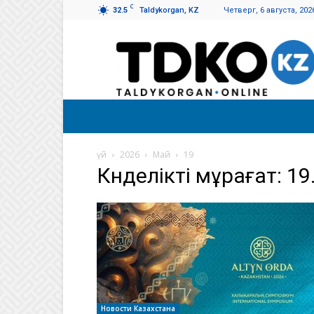
C
32.5
Taldykorgan, KZ
Четверг, 6 августа, 202
Талдықорған
таңы
үй
2026
Май
19
Күнделікті мұрағат: 19
Новости Казахстана