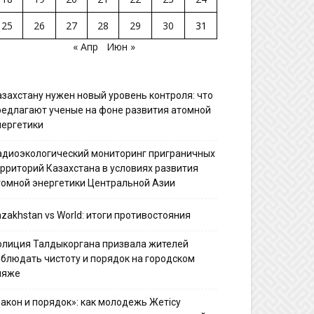
25
26
27
28
29
30
31
« Апр
Июн »
азахстану нужен новый уровень контроля: что
редлагают ученые на фоне развития атомной
нергетики
адиоэкологический мониторинг приграничных
ерриторий Казахстана в условиях развития
томной энергетики Центральной Азии
zakhstan vs World: итоги противостояния
олиция Талдыкоргана призвала жителей
облюдать чистоту и порядок на городском
ляже
Закон и порядок»: как молодежь Жетісу