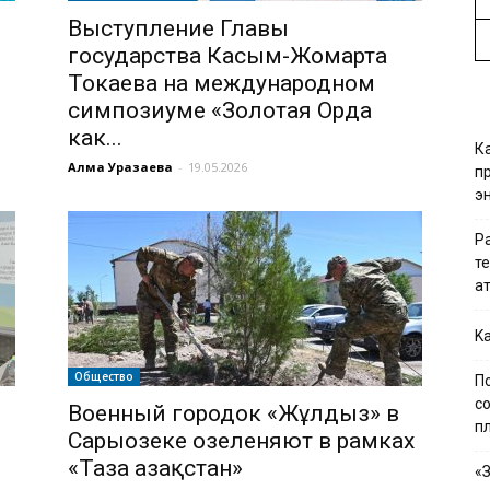
Выступление Главы
государства Касым-Жомарта
Токаева на международном
симпозиуме «Золотая Орда
как...
К
Алма Уразаева
-
19.05.2026
п
э
Р
т
а
Ka
Общество
П
с
Военный городок «Жұлдыз» в
п
Сарыозеке озеленяют в рамках
«Таза Қазақстан»
«