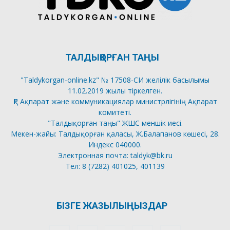
ТАЛДЫҚОРҒАН ТАҢЫ
"Taldykorgan-online.kz" № 17508-СИ желілік басылымы
11.02.2019 жылы тіркелген.
ҚР Ақпарат және коммуникациялар министрлігінің Ақпарат
комитеті.
"Талдықорған таңы" ЖШС меншік иесі.
Мекен-жайы: Талдықорған қаласы, Ж.Балапанов көшесі, 28.
Индекс 040000.
Электронная почта: taldyk@bk.ru
Тел: 8 (7282) 401025, 401139
БІЗГЕ ЖАЗЫЛЫҢЫЗДАР