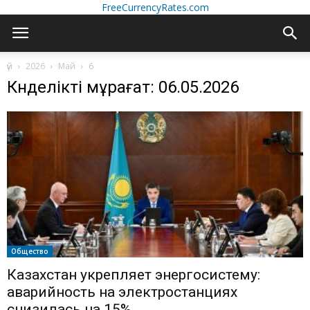
FreeCurrencyRates.com
үй
2026
Май
6
Күнделікті мұрағат: 06.05.2026
Общество
Казахстан укрепляет энергосистему:
аварийность на электростанциях
снизилась на 15%