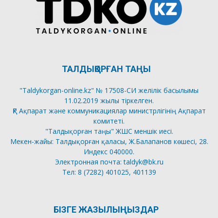
ТАЛДЫҚОРҒАН ТАҢЫ
"Taldykorgan-online.kz" № 17508-СИ желілік басылымы
11.02.2019 жылы тіркелген.
ҚР Ақпарат және коммуникациялар министрлігінің Ақпарат
комитеті.
"Талдықорған таңы" ЖШС меншік иесі.
Мекен-жайы: Талдықорған қаласы, Ж.Балапанов көшесі, 28.
Индекс 040000.
Электронная почта: taldyk@bk.ru
Тел: 8 (7282) 401025, 401139
БІЗГЕ ЖАЗЫЛЫҢЫЗДАР