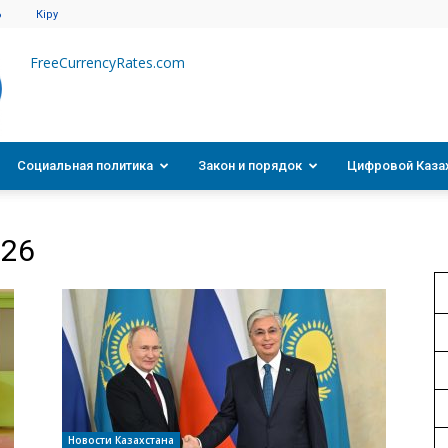
6
Кіру
FreeCurrencyRates.com
Социальная политика
Закон и порядок
Цифровой Каза
026
Новости Казахстана