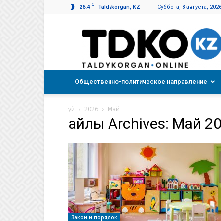
C
26.4
Taldykorgan, KZ
Суббота, 8 августа, 202
Талдықорған
таңы
Общественно-политическое направление
үй
2026
Май
айлық Archives: Май 2
Закон и порядок