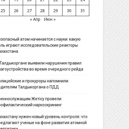
25
26
27
28
29
30
31
« Апр
Июн »
езопасный атом начинается с науки: какую
оль играют исследовательские реакторы
азахстана
 Талдыкоргане выявили нарушения правил
лагоустройства во время очередного рейда
олицейские и прокуроры напомнили
одителям Талдыкоргана о ПДД
оеннослужащим Жетісу провели
рофилактический наркоскрининг
азахстану нужен новый уровень контроля: что
редлагают ученые на фоне развития атомной
нергетики