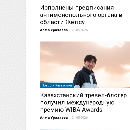
Исполнены предписания
антимонопольного органа в
области Жетісу
Алма Уразаева
-
28.05.2026
Новости Казахстана
Казахстанский тревел-блогер
получил международную
премию WIBA Awards
Алма Уразаева
-
24.05.2026