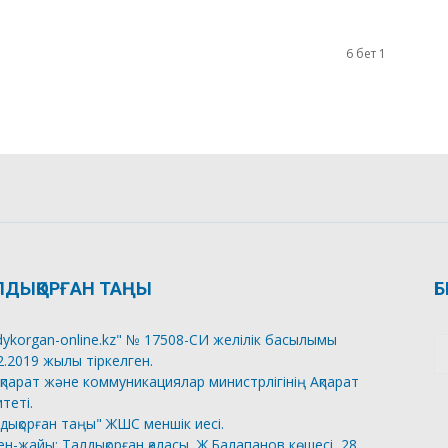
6 бет 1
ЛДЫҚОРҒАН ТАҢЫ
Б
dykorgan-online.kz" № 17508-СИ желілік басылымы
2.2019 жылы тіркелген.
қпарат және коммуникациялар министрлігінің Ақпарат
теті.
дықорған таңы" ЖШС меншік иесі.
н-жайы: Талдықорған қаласы, Ж.Балапанов көшесі, 28.