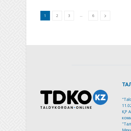
...
1
2
3
6
ТА
"Tal
11.0
ҚР А
коми
"Тал
Меке