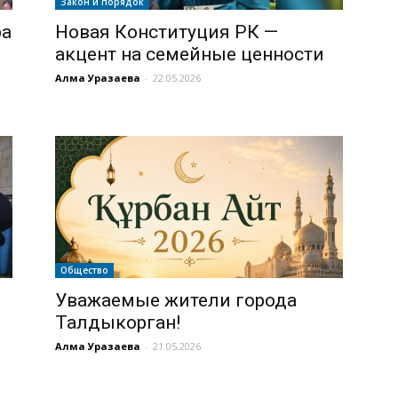
Закон и порядок
ра
Новая Конституция РК —
акцент на семейные ценности
Алма Уразаева
-
22.05.2026
Общество
Уважаемые жители города
Талдыкорган!
Алма Уразаева
-
21.05.2026