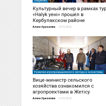
Общество
Культурный вечер в рамках ту
«Halyk Әуені» прошёл в
Кербулакском районе
Алма Уразаева
-
22.05.2026
Развитие агропромышленного сектора и экосистемы
Вице-министр сельского
хозяйства ознакомился с
агропроектами в Жетісу
Алма Уразаева
-
21.05.2026