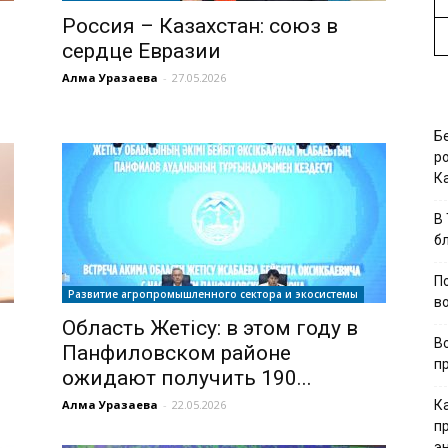
Россия – Казахстан: союз в
сердце Евразии
Алма Уразаева
-
27.05.2026
Б
р
К
В
б
П
Развитие агропромышленного сектора и экосистемы
в
Область Жетісу: в этом году в
В
Панфиловском районе
п
ожидают получить 190...
Алма Уразаева
-
22.05.2026
К
п
э