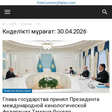
FreeCurrencyRates.com
үй
2026
Апрель
30
Күнделікті мұрағат: 30.04.2026
Новости Казахстана
Глава государства принял Президента
международной кинологической
федерации Тамаша Яккеля