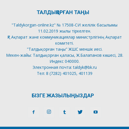
ТАЛДЫҚОРҒАН ТАҢЫ
"Taldykorgan-online.kz" № 17508-СИ желілік басылымы
11.02.2019 жылы тіркелген.
ҚР Ақпарат және коммуникациялар министрлігінің Ақпарат
комитеті.
"Талдықорған таңы" ЖШС меншік иесі.
Мекен-жайы: Талдықорған қаласы, Ж.Балапанов көшесі, 28.
Индекс 040000.
Электронная почта: taldyk@bk.ru
Тел: 8 (7282) 401025, 401139
БІЗГЕ ЖАЗЫЛЫҢЫЗДАР