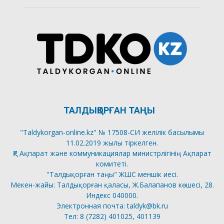
ТАЛДЫҚОРҒАН ТАҢЫ
"Taldykorgan-online.kz" № 17508-СИ желілік басылымы
11.02.2019 жылы тіркелген.
ҚР Ақпарат және коммуникациялар министрлігінің Ақпарат
комитеті.
"Талдықорған таңы" ЖШС меншік иесі.
Мекен-жайы: Талдықорған қаласы, Ж.Балапанов көшесі, 28.
Индекс 040000.
Электронная почта: taldyk@bk.ru
Тел: 8 (7282) 401025, 401139