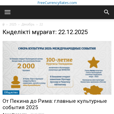
FreeCurrencyRates.com
үй
2025
Декабрь
22
Күнделікті мұрағат: 22.12.2025
Общество
От Пекина до Рима: главные культурные
события 2025