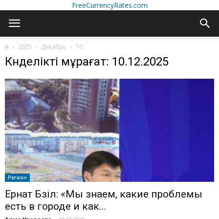
FreeCurrencyRates.com
үй
2025
Декабрь
10
Күнделікті мұрағат: 10.12.2025
Регион
Ернат Бәзіл: «Мы знаем, какие проблемы
есть в городе и как...