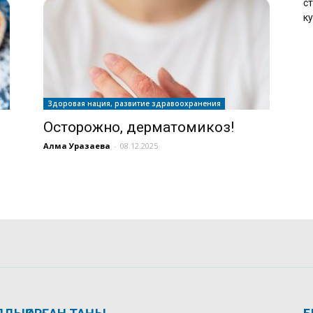
с
к
Здоровая нация, развитие здравоохранения
Осторожно, дерматомикоз!
Алма Уразаева
-
08.12.2025