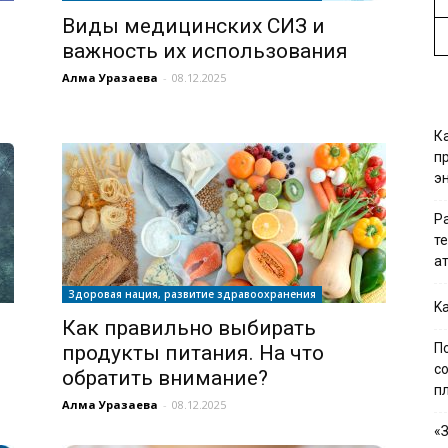
Виды медицинских СИЗ и
важность их использования
Алма Уразаева
-
08.12.2025
К
п
э
Р
т
а
Здоровая нация, развитие здравоохранения
Ka
Как правильно выбирать
П
продукты питания. На что
с
обратить внимание?
п
Алма Уразаева
-
08.12.2025
«