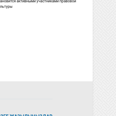
тановится активными участниками правовой
ультуры