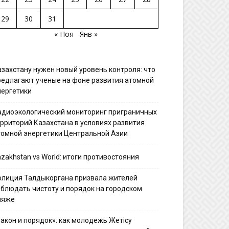
29
30
31
« Ноя
Янв »
азахстану нужен новый уровень контроля: что
редлагают ученые на фоне развития атомной
нергетики
адиоэкологический мониторинг приграничных
ерриторий Казахстана в условиях развития
томной энергетики Центральной Азии
zakhstan vs World: итоги противостояния
олиция Талдыкоргана призвала жителей
облюдать чистоту и порядок на городском
ляже
Закон и порядок»: как молодежь Жетісу