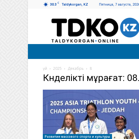
C
30.3
Taldykorgan, KZ
Пятница, 7 августа, 202
Талдықорған
таңы
үй
2025
Декабрь
8
Күнделікті мұрағат: 08
Развитие массового спорта и культуры