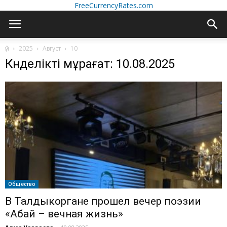
FreeCurrencyRates.com
үй
2025
Август
10
Күнделікті мұрағат: 10.08.2025
Общество
В Талдыкоргане прошел вечер поэзии
«Абай – вечная жизнь»