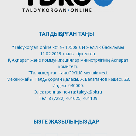
ТАЛДЫҚОРҒАН ТАҢЫ
"Taldykorgan-online.kz" № 17508-СИ желілік басылымы
11.02.2019 жылы тіркелген.
ҚР Ақпарат және коммуникациялар министрлігінің Ақпарат
комитеті.
"Талдықорған таңы" ЖШС меншік иесі.
Мекен-жайы: Талдықорған қаласы, Ж.Балапанов көшесі, 28.
Индекс 040000.
Электронная почта: taldyk@bk.ru
Тел: 8 (7282) 401025, 401139
БІЗГЕ ЖАЗЫЛЫҢЫЗДАР