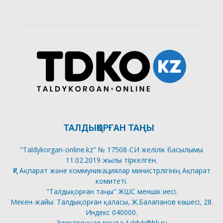
ТАЛДЫҚОРҒАН ТАҢЫ
"Taldykorgan-online.kz" № 17508-СИ желілік басылымы
11.02.2019 жылы тіркелген.
ҚР Ақпарат және коммуникациялар министрлігінің Ақпарат
комитеті.
"Талдықорған таңы" ЖШС меншік иесі.
Мекен-жайы: Талдықорған қаласы, Ж.Балапанов көшесі, 28.
Индекс 040000.
Электронная почта: taldyk@bk.ru