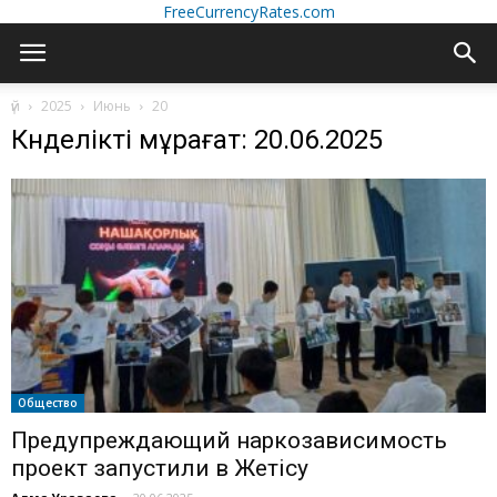
FreeCurrencyRates.com
үй
2025
Июнь
20
Күнделікті мұрағат: 20.06.2025
Общество
Предупреждающий наркозависимость
проект запустили в Жетiсу