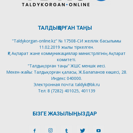
ТАЛДЫҚОРҒАН ТАҢЫ
"Taldykorgan-online.kz" № 17508-СИ желілік басылымы
11.02.2019 жылы тіркелген.
ҚР Ақпарат және коммуникациялар министрлігінің Ақпарат
комитеті.
"Талдықорған таңы" ЖШС меншік иесі.
Мекен-жайы: Талдықорған қаласы, Ж.Балапанов көшесі, 28.
Индекс 040000.
Электронная почта: taldyk@bk.ru
Тел: 8 (7282) 401025, 401139
БІЗГЕ ЖАЗЫЛЫҢЫЗДАР