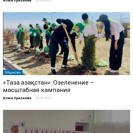
Алма Уразаева
-
20.06.2025
Общество
«Таза Қазақстан»: Озеленение –
масштабная кампания
Алма Уразаева
-
20.06.2025