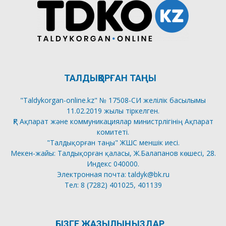
ТАЛДЫҚОРҒАН ТАҢЫ
"Taldykorgan-online.kz" № 17508-СИ желілік басылымы
11.02.2019 жылы тіркелген.
ҚР Ақпарат және коммуникациялар министрлігінің Ақпарат
комитеті.
"Талдықорған таңы" ЖШС меншік иесі.
Мекен-жайы: Талдықорған қаласы, Ж.Балапанов көшесі, 28.
Индекс 040000.
Электронная почта: taldyk@bk.ru
Тел: 8 (7282) 401025, 401139
БІЗГЕ ЖАЗЫЛЫҢЫЗДАР