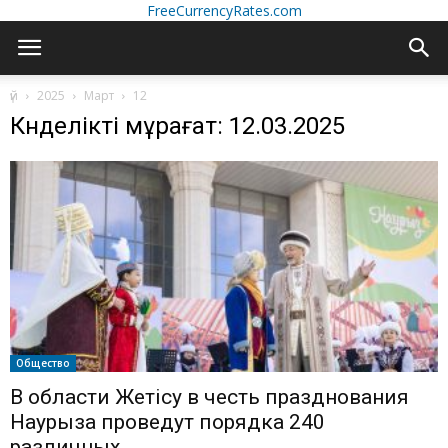
FreeCurrencyRates.com
үй
2025
Март
12
Күнделікті мұрағат: 12.03.2025
Общество
В области Жетісу в честь празднования
Наурыза проведут порядка 240
различных...