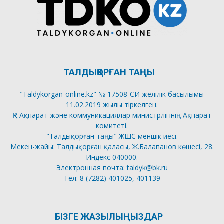
ТАЛДЫҚОРҒАН ТАҢЫ
"Taldykorgan-online.kz" № 17508-СИ желілік басылымы
11.02.2019 жылы тіркелген.
ҚР Ақпарат және коммуникациялар министрлігінің Ақпарат
комитеті.
"Талдықорған таңы" ЖШС меншік иесі.
Мекен-жайы: Талдықорған қаласы, Ж.Балапанов көшесі, 28.
Индекс 040000.
Электронная почта: taldyk@bk.ru
Тел: 8 (7282) 401025, 401139
БІЗГЕ ЖАЗЫЛЫҢЫЗДАР