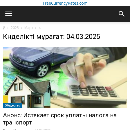
FreeCurrencyRates.com
үй
2025
Март
4
Күнделікті мұрағат: 04.03.2025
Общество
Анонс: Истекает срок уплаты налога на
транспорт