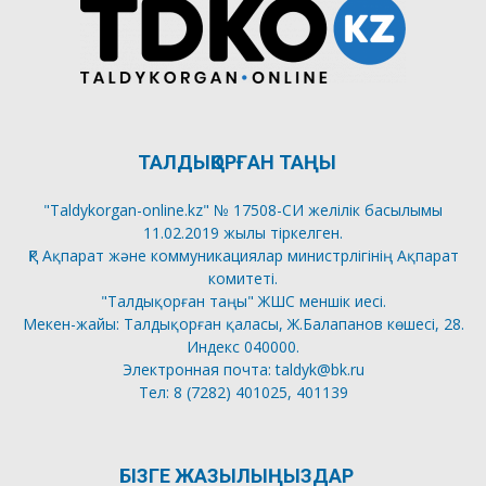
ТАЛДЫҚОРҒАН ТАҢЫ
"Taldykorgan-online.kz" № 17508-СИ желілік басылымы
11.02.2019 жылы тіркелген.
ҚР Ақпарат және коммуникациялар министрлігінің Ақпарат
комитеті.
"Талдықорған таңы" ЖШС меншік иесі.
Мекен-жайы: Талдықорған қаласы, Ж.Балапанов көшесі, 28.
Индекс 040000.
Электронная почта: taldyk@bk.ru
Тел: 8 (7282) 401025, 401139
БІЗГЕ ЖАЗЫЛЫҢЫЗДАР