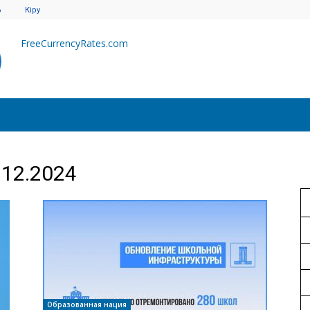
6
Кіру
FreeCurrencyRates.com
.12.2024
Образованная нация