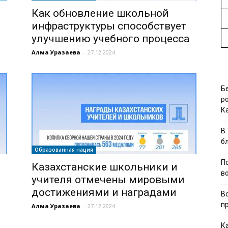
Как обновление школьной
инфраструктуры способствует
улучшению учебного процесса
Алма Уразаева
-
27.12.2024
Б
р
К
В
б
Образованная нация
П
Казахстанские школьники и
в
учителя отмечены мировыми
достижениями и наградами
В
п
Алма Уразаева
-
27.12.2024
К