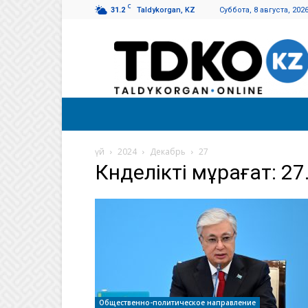
C
31.2
Taldykorgan, KZ
Суббота, 8 августа, 202
Талдықорған
таңы
үй
2024
Декабрь
27
Күнделікті мұрағат: 27
Общественно-политическое направление