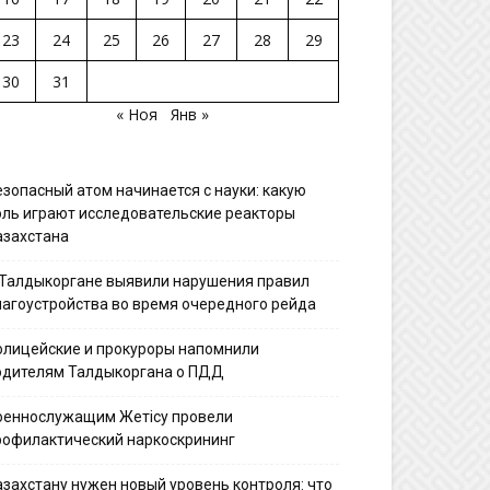
23
24
25
26
27
28
29
30
31
« Ноя
Янв »
езопасный атом начинается с науки: какую
оль играют исследовательские реакторы
азахстана
 Талдыкоргане выявили нарушения правил
лагоустройства во время очередного рейда
олицейские и прокуроры напомнили
одителям Талдыкоргана о ПДД
оеннослужащим Жетісу провели
рофилактический наркоскрининг
азахстану нужен новый уровень контроля: что