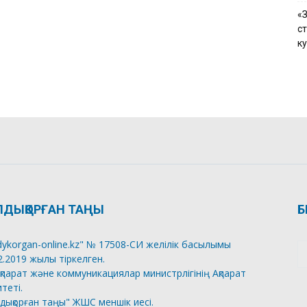
«
с
к
ЛДЫҚОРҒАН ТАҢЫ
Б
dykorgan-online.kz" № 17508-СИ желілік басылымы
2.2019 жылы тіркелген.
қпарат және коммуникациялар министрлігінің Ақпарат
теті.
дықорған таңы" ЖШС меншік иесі.