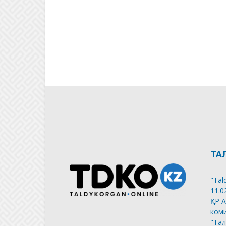
ТА
"Tal
11.0
ҚР А
коми
"Тал