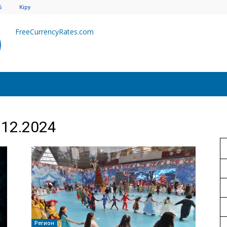
6
Кіру
FreeCurrencyRates.com
.12.2024
Регион