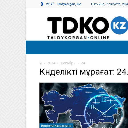
C
21.7
Taldykorgan, KZ
Пятница, 7 августа, 202
Талдықорған
таңы
үй
2024
Декабрь
24
Күнделікті мұрағат: 24
Новости Казахстана