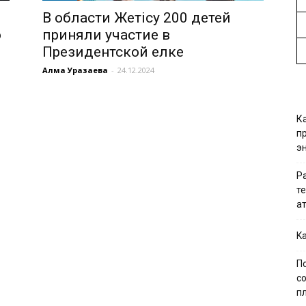
В области Жетісу 200 детей
о
приняли участие в
Президентской елке
Алма Уразаева
-
24.12.2024
К
п
э
Р
т
а
Ka
П
с
п