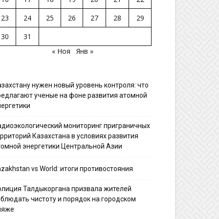
23
24
25
26
27
28
29
30
31
« Ноя
Янв »
азахстану нужен новый уровень контроля: что
редлагают ученые на фоне развития атомной
нергетики
адиоэкологический мониторинг приграничных
ерриторий Казахстана в условиях развития
томной энергетики Центральной Азии
zakhstan vs World: итоги противостояния
олиция Талдыкоргана призвала жителей
облюдать чистоту и порядок на городском
ляже