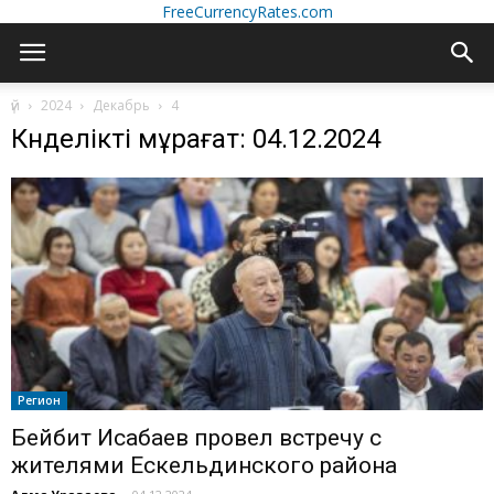
FreeCurrencyRates.com
үй
2024
Декабрь
4
Күнделікті мұрағат: 04.12.2024
Регион
Бейбит Исабаев провел встречу с
жителями Ескельдинского района