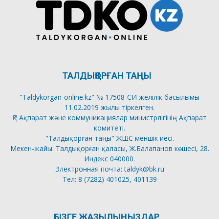
ТАЛДЫҚОРҒАН ТАҢЫ
"Taldykorgan-online.kz" № 17508-СИ желілік басылымы
11.02.2019 жылы тіркелген.
ҚР Ақпарат және коммуникациялар министрлігінің Ақпарат
комитеті.
"Талдықорған таңы" ЖШС меншік иесі.
Мекен-жайы: Талдықорған қаласы, Ж.Балапанов көшесі, 28.
Индекс 040000.
Электронная почта: taldyk@bk.ru
Тел: 8 (7282) 401025, 401139
БІЗГЕ ЖАЗЫЛЫҢЫЗДАР