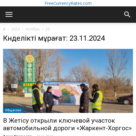
FreeCurrencyRates.com
үй
2024
Ноябрь
23
Күнделікті мұрағат: 23.11.2024
Общество
В Жетісу открыли ключевой участок
автомобильной дороги «Жаркент-Хоргос»