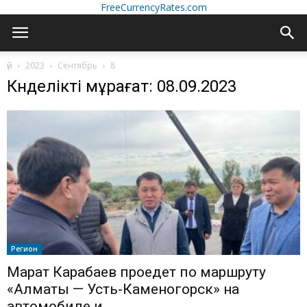
FreeCurrencyRates.com
үй
2023
Сентябрь
8
Күнделікті мұрағат: 08.09.2023
Регион
Марат Карабаев проедет по маршруту
«Алматы — Усть-Каменогорск» на
автомобиле и...