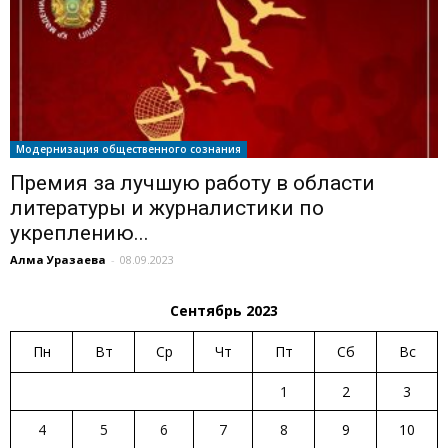
Модернизация общественного сознания
Премия за лучшую работу в области
литературы и журналистики по
укреплению...
Алма Уразаева
-
08.09.2023
Сентябрь 2023
Пн
Вт
Ср
Чт
Пт
Сб
Вс
1
2
3
4
5
6
7
8
9
10